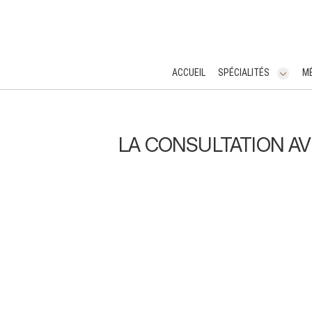
ACCUEIL
SPÉCIALITÉS
MÉ
ACCUEIL
SPÉCIALITÉS
LA CONSULTATION AV
MÉDECINE ESTHÉTIQUE
CHIRURGIE DERMATOLOGIQUE
CONSULTATIONS
CABINET PRIVÉ
A SAVOIR