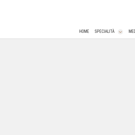
HOME
SPECIALITÀ
MED
HOME
SPECIALITÀ
MEDICINA ESTETICA
CHIRURGIA DERMATOLOGICA
CONSULTAZIONI
UFFICIO PRIVATO
DA SAPERE