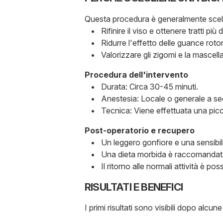
Questa procedura è generalmente scel
• Rifinire il viso e ottenere tratti più de
• Ridurre l'effetto delle guance roto
• Valorizzare gli zigomi e la mascella
Procedura dell'intervento
• Durata: Circa 30-45 minuti.
• Anestesia: Locale o generale a seco
• Tecnica: Viene effettuata una piccola 
Post-operatorio e recupero
• Un leggero gonfiore e una sensibilit
• Una dieta morbida è raccomandata n
• Il ritorno alle normali attività è po
RISULTATI E BENEFICI
I primi risultati sono visibili dopo alcun