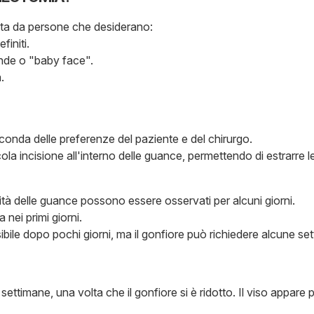
ta da persone che desiderano:
finiti.
nde o "baby face".
.
nda delle preferenze del paziente e del chirurgo.
incisione all'interno delle guance, permettendo di estrarre le pa
à delle guance possono essere osservati per alcuni giorni.
ei primi giorni.
ssibile dopo pochi giorni, ma il gonfiore può richiedere alcune
e settimane, una volta che il gonfiore si è ridotto. Il viso appare pi