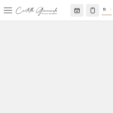
fr
Rendez-v
ACCUEIL
SPÉCIALITÉS
MÉDECINE ESTHÉTIQUE
CHIRURGIE DERMATOLOGIQUE
CONSULTATIONS
CABINET PRIVÉ
A SAVOIR