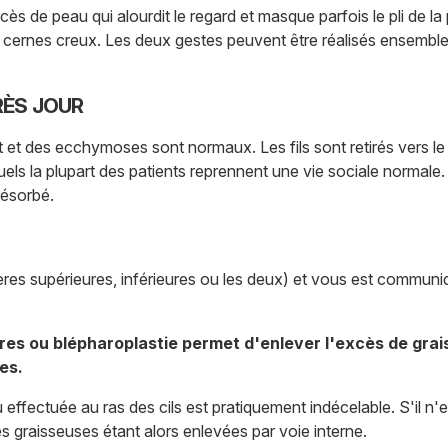
xcès de peau qui alourdit le regard et masque parfois le pli de la
s cernes creux. Les deux gestes peuvent être réalisés ensembl
RÈS JOUR
t et des ecchymoses sont normaux. Les fils sont retirés vers le
els la plupart des patients reprennent une vie sociale normale. L
résorbé.
ières supérieures, inférieures ou les deux) et vous est communi
res ou blépharoplastie permet d'enlever l'excès de grai
es.
 effectuée au ras des cils est pratiquement indécelable. S'il n'e
s graisseuses étant alors enlevées par voie interne.