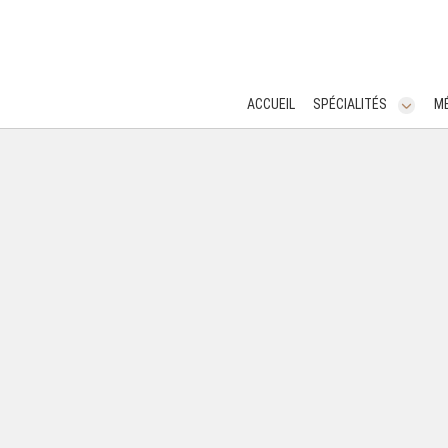
ACCUEIL
SPÉCIALITÉS
MÉ
ACCUEIL
SPÉCIALITÉS
MÉDECINE ESTHÉTIQUE
CHIRURGIE DERMATOLOGIQUE
CONSULTATIONS
CABINET PRIVÉ
A SAVOIR