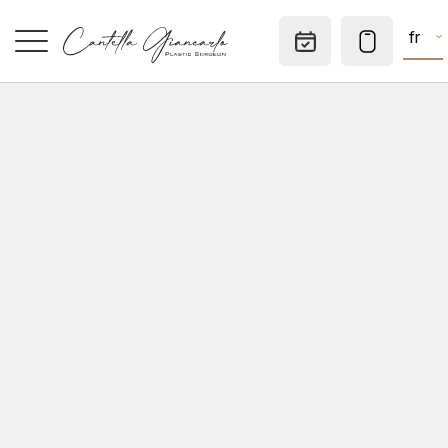
fr
Rendez-v
ACCUEIL
SPÉCIALITÉS
MÉDECINE ESTHÉTIQUE
CHIRURGIE DERMATOLOGIQUE
CONSULTATIONS
CABINET PRIVÉ
A SAVOIR