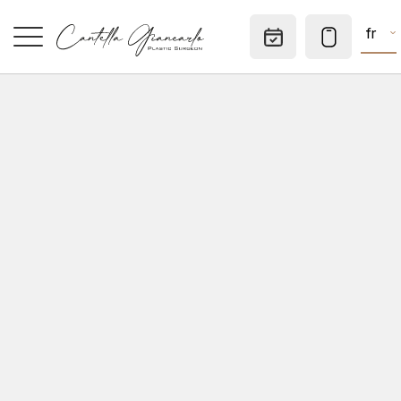
fr
Rendez-v
ACCUEIL
SPÉCIALITÉS
MÉDECINE ESTHÉTIQUE
CHIRURGIE DERMATOLOGIQUE
CONSULTATIONS
CABINET PRIVÉ
A SAVOIR